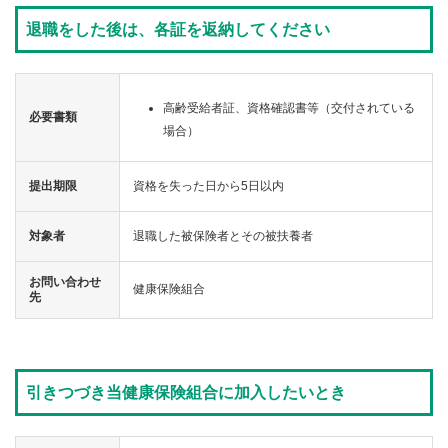
業
退職をした後は、各証を返納してください
各
種
手
高齢受給者証、資格確認書等（交付されている
続
必要書類
き
場合）
申
提出期限
資格を失った日から5日以内
請
書
一
対象者
退職した被保険者とその被扶養者
覧
お問い合わせ
健康保険組合
先
よ
く
あ
る
質
問
引きつづき当健康保険組合に加入したいとき
組