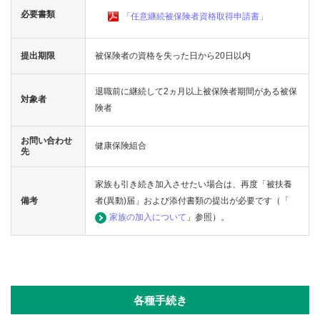
合
必要書類
「任意継続被保険者資格取得申請書」
案
内
提出期限
被保険者の資格を失った日から20日以内
退職前に継続して2ヵ月以上被保険者期間がある被保
対象者
険者
お問い合わせ
健康保険組合
先
家族も引き続き加入させたい場合は、再度「被扶養
備考
者(異動)届」および添付書類の提出が必要です（「
家族の加入について
」参照）。
各種手続き