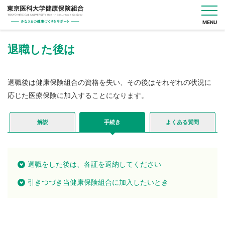
MENU
退職した後は
健
保
退職後は健康保険組合の資格を失い、その後はそれぞれの状況に
の
応じた医療保険に加入することになります。
し
く
み
解説
手続き
よくある質問
健
保
の
退職をした後は、各証を返納してください
給
付
引きつづき当健康保険組合に加入したいとき
保
健
事