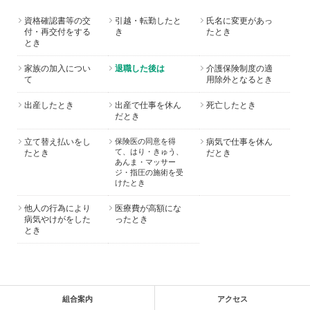
資格確認書等の交
引越・転勤したと
氏名に変更があっ
付・再交付をする
き
たとき
とき
家族の加入につい
退職した後は
介護保険制度の適
て
用除外となるとき
出産したとき
出産で仕事を休ん
死亡したとき
だとき
立て替え払いをし
保険医の同意を得
病気で仕事を休ん
て、はり・きゅう、
たとき
だとき
あんま・マッサー
ジ・指圧の施術を受
けたとき
他人の行為により
医療費が高額にな
病気やけがをした
ったとき
とき
組合案内
アクセス