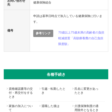
お問い合わせ
健康保険組合
先
申請は基準日時点で加入している健康保険に行いま
す。
備考
70歳以上75歳未満の高齢者の負担
参考リンク
軽減措置「高額療養費の自己負担
限度額」
各種手続き
資格確認書等の交
引越・転勤したと
氏名に変更があっ
付・再交付をする
き
たとき
とき
家族の加入につい
退職した後は
介護保険制度の適
て
用除外となるとき