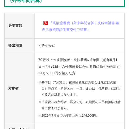
（外来年間合算）
「高額療養費（外来年間合算）支給申請書 兼
必要書類
自己負担額証明書交付申請書」
提出期限
すみやかに
70歳以上の被保険者・被扶養者の1年間（前年8月1
日～7月31日）の外来療養にかかる自己負担額合計が
21万6,000円を超えた方
※基準日（7月31日、被保険者死亡の場合は死亡日の前
対象者
日）時点で、所得区分「一般」または「低所得」に該当
する方が対象になります。
※「現役並み所得者」区分であった期間の自己負担額は計
算に含まれません。
※2026年7月までの年間上限は144,000円。