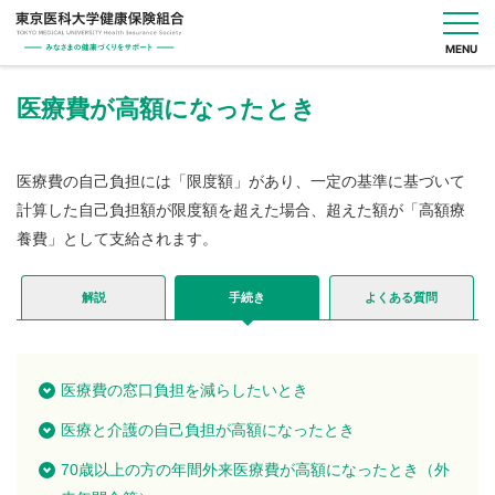
MENU
医療費が高額になったとき
健
保
医療費の自己負担には「限度額」があり、一定の基準に基づいて
の
計算した自己負担額が限度額を超えた場合、超えた額が「高額療
し
く
養費」として支給されます。
み
解説
手続き
よくある質問
健
保
の
給
付
医療費の窓口負担を減らしたいとき
医療と介護の自己負担が高額になったとき
保
健
70歳以上の方の年間外来医療費が高額になったとき（外
事