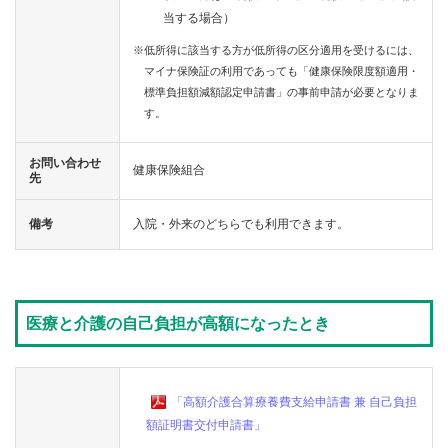
合
当する場合）
案
内
※低所得に該当する方が低所得の区分適用を受けるには、
マイナ保険証の利用であっても「健康保険限度額適用・
標準負担額減額認定申請書」の事前申請が必要となりま
す。
お問い合わせ
健康保険組合
先
備考
入院・外来のどちらでも利用できます。
医療と介護の自己負担が高額になったとき
「高額介護合算療養費支給申請書 兼 自己負担
額証明書交付申請書」