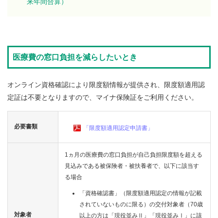
来年間合算）
業
各
種
手
続
医療費の窓口負担を減らしたいとき
き
オンライン資格確認により限度額情報が提供され、限度額適用認
申
請
定証は不要となりますので、マイナ保険証をご利用ください。
書
一
覧
必要書類
「限度額適用認定申請書」
よ
く
1ヵ月の医療費の窓口負担が自己負担限度額を超える
あ
見込みである被保険者・被扶養者で、以下に該当す
る
る場合
質
問
「資格確認書」（限度額適用認定の情報が記載
されていないものに限る）の交付対象者（70歳
組
対象者
以上の方は「現役並みⅡ」「現役並みⅠ」に該