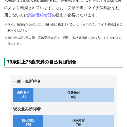
70歳以上75歳未満の高齢者は、医療費の自己負担割合が70歳未満
業
の人より軽減されています。なお、受診の際、マイナ保険証を利
用しない方は
高齢受給者証
の提出が必要となります。
各
種
※マイナ保険証利用の場合、高齢受給者証は不要となりますので、マイナ保険証をご
手
利用ください。
続
き
※2024年12月2日以降、高齢受給者証は、原則、資格確認書を持つ方に対し交付とな
りました。
申
請
書
70歳以上75歳未満の自己負担割合
一
覧
一般・低所得者
よ
く
自己負担
保険給付
あ
2割
8割
る
質
現役並み所得者
問
自己負担
保険給付
組
3割
7割