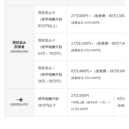
現役並みⅢ
27万300円＋（医療費－90万1,000
（標準報酬月額
[多数該当 14万100円]
83万円以上）
現役並みⅡ
現役並み
17万9,100円＋（医療費－59万7,00
所得者
（標準報酬月額
[多数該当 9万3,000円]
（負担割合3割）
53万～79万円）
現役並みⅠ
8万5,800円＋（医療費－28万6,000
（標準報酬月額
[多数該当 4万4,400円]
28万～50万円）
2万2,000円
標準報酬月額
6万1,5
一般
<年間上限（前年8月～7月）>
（負担割合2割）
26万円以下
[多数該当
21万6,000円