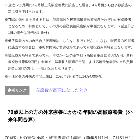
※直近12ヵ月間に3ヵ月以上高額療養費に該当した場合、4ヵ月目からは多数該当の
額に引き下げられます。
※75歳の誕生日を迎える月は、健康保険と後期高齢者医療制度それぞれの被保険者
となるため、特例として、その月の自己負担限度額が半額になります。（誕生日が
1日の場合は特例の対象外）
※低所得者の方の自己負担限度額は
こちら
をご参照ください。なお、現役並み所得者
に該当する場合は、市町村民税が非課税等であっても現役並み所得者となります。
※現役並み所得者であっても、年収が一定の基準額（高齢者単身世帯383万円、高齢
者複数世帯520万円）未満で、基準収入額適用申請により高齢受給者証の自己負担
割合が2割の方は「一般」区分となります。
※一般区分の外来の年間上限は、2026年7月までは14万4,000円。
医療費が高額になったとき
参考リンク
70歳以上の方の外来療養にかかる年間の高額療養費（外
来年間合算）
70歳以上の被保険者・被扶養者の1年間（前年8月1日～7月31日）