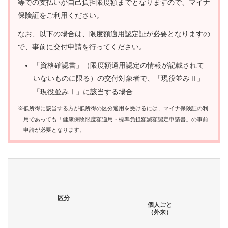
等での支払いが自己負担限度額までとなりますので、マイナ
保険証をご利用ください。
なお、以下の場合は、限度額適用認定証が必要となりますの
で、事前に交付申請を行ってください。
「資格確認書」（限度額適用認定の情報が記載されて
いないものに限る）の交付対象者で、「現役並みⅡ」
「現役並みⅠ」に該当する場合
※低所得に該当する方が低所得の区分適用を受けるには、マイナ保険証の利
用であっても「健康保険限度額適用・標準負担額減額認定申請書」の事前
申請が必要となります。
区分
個人ごと
（外来）
月