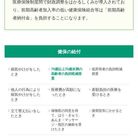
医療保険制度間で財政調整をはかるしくみが導入されてお
り、前期高齢者加入率の低い健康保険組合等は「前期高齢
者納付金」を負担することになります。
健保の給付
病気やけがをした
70歳以上75歳未満の
低所得者の負担軽減
高齢者の負担軽減措
措置
とき
置
他人の行為により
医療費が高額にな
差額負担の医療を
病気やけがをした
ったとき
受けるとき
とき
立て替え払いをし
保険医の同意を得
接骨院等にかかると
て、はり・きゅう、
き
たとき
あんま・マッサー
ジ・指圧の施術を受
けたとき