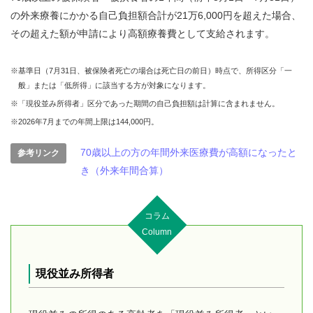
の外来療養にかかる自己負担額合計が
21万6,000円を超えた場合、
その超えた額が申請により高額療養費として支給されます。
※基準日（7月31日、被保険者死亡の場合は死亡日の前日）時点で、所得区分「一
般」または「低所得」に該当する方が対象になります。
※「現役並み所得者」区分であった期間の自己負担額は計算に含まれません。
※2026年7月までの年間上限は144,000円。
70歳以上の方の年間外来医療費が高額になったと
参考リンク
き（外来年間合算）
コラム
Column
現役並み所得者