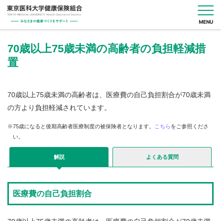
MENU
70歳以上75歳未満の高齢者の負担軽減措
置
健
保
の
70歳以上75歳未満の高齢者は、医療費の自己負担割合が70歳未満
し
く
の方より負担軽減されています。
み
※75歳になると後期高齢者医療制度の被保険者となります。
こちら
をご参照くださ
い。
健
保
の
解説
よくある質問
給
付
医療費の自己負担割合
保
健
事